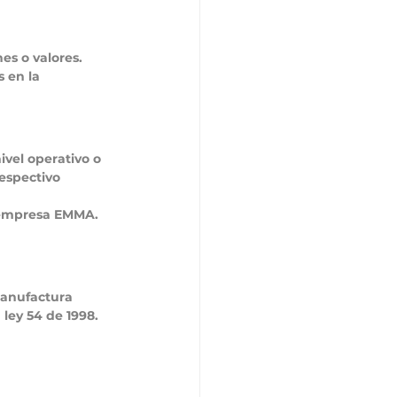
es o valores.
 en la 
vel operativo o 
espectivo 
 empresa EMMA.
manufactura 
ley 54 de 1998.