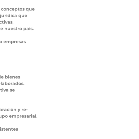
s conceptos que 
jurídica que 
tivas, 
de nuestro país.
s o empresas 
de bienes 
laborados. 
iva se 
ración y re-
upo empresarial.
istentes 