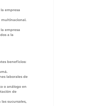
e la empresa 
a multinacional.
 la empresa 
os a la 
tes beneficios:
namá.
nes laborales de 
to o análogo en 
tación de 
las sucursales, 