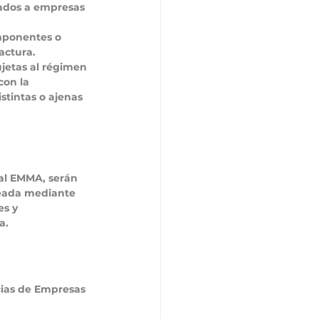
tados a empresas 
mponentes o 
actura. 
jetas al régimen 
con la 
stintas o ajenas 
al EMMA, serán 
reada mediante 
s y 
a.
cias de Empresas 