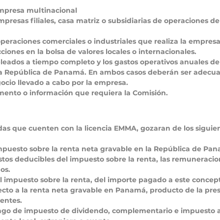
empresa multinacional 
mpresas filiales, casa matriz o subsidiarias de operaciones d
operaciones comerciales o industriales que realiza la empres
ciones en la bolsa de valores locales o internacionales.
eados a tiempo completo y los gastos operativos anuales de
la República de Panamá. En ambos casos deberán ser adecuad
ocio llevado a cabo por la empresa.
mento o información que requiera la Comisión.
das que cuenten con la licencia EMMA, gozaran de los siguien
impuesto sobre la renta neta gravable en la República de Pa
tos deducibles del impuesto sobre la renta, las remuneracio
os.
al impuesto sobre la renta, del importe pagado a este concep
pecto a la renta neta gravable en Panamá, producto de la pres
dentes.
ago de impuesto de dividendo, complementario e impuesto a 