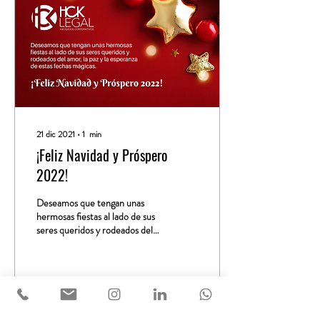
21 dic 2021
∙
1
min
¡Feliz Navidad y Próspero
2022!
Deseamos que tengan unas
hermosas fiestas al lado de sus
seres queridos y rodeados del
amor, la paz y la esperanza de
estas fechas...
16
0