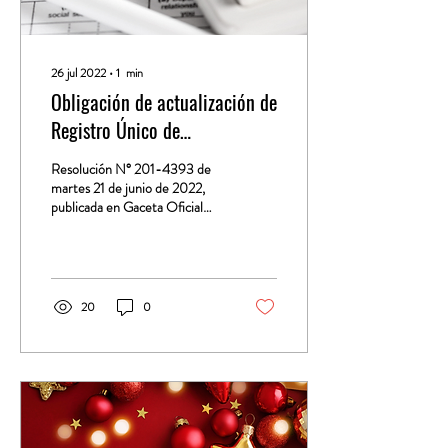
26 jul 2022
∙
1
min
Obligación de actualización de
Registro Único de
Contribuyente
Resolución N° 201-4393 de
martes 21 de junio de 2022,
publicada en Gaceta Oficial
29581 del 19 de julio de 2022 |
Por la cual se...
20
0