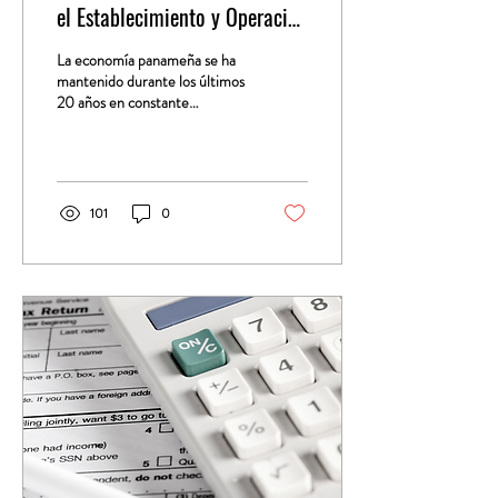
el Establecimiento y Operación
de las Agencias Seguridad en
La economía panameña se ha
Panamá
mantenido durante los últimos
20 años en constante
crecimiento, y se espera
mantenga el ritmo en los
próximos...
101
0