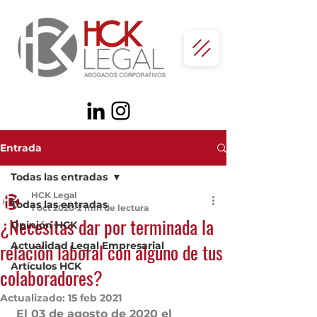
Entrada
Todas las entradas
HCK Legal
Todas las entradas
1 oct 2020
2 min de lectura
¿Necesitas dar por terminada la
Opinión HCK
relación laboral con alguno de tus
Actualidad Legal Empresarial
Artículos HCK
colaboradores?
Actualizado:
15 feb 2021
 El 03 de agosto de 2020 el 