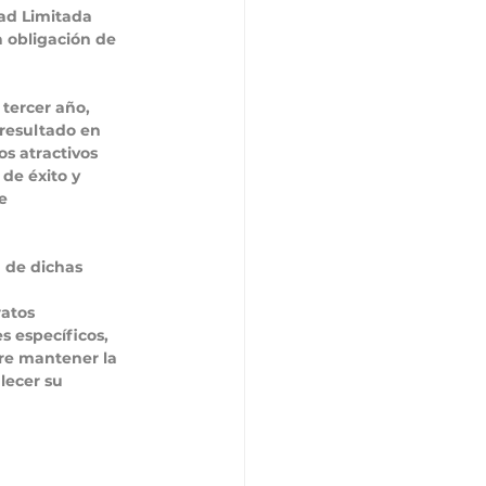
ad Limitada 
a obligación de 
tercer año, 
 resultado en 
s atractivos 
de éxito y 
e 
 de dichas 
atos 
s específicos, 
re mantener la 
lecer su 