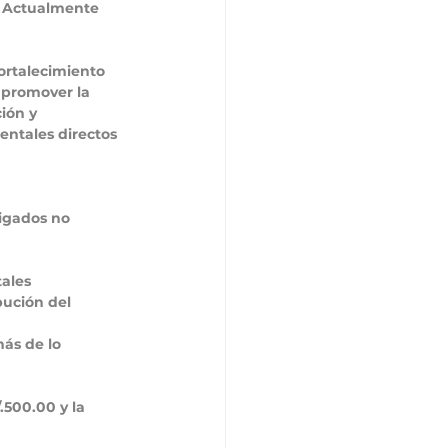
  Actualmente 
fortalecimiento 
 promover la 
ión y 
ntales directos 
ligados no 
tales
bución del 
ás de lo 
500.00 y la 