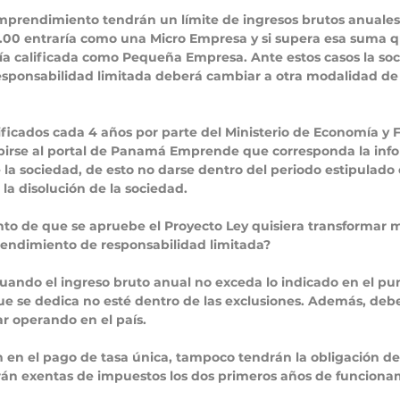
prendimiento tendrán un límite de ingresos brutos anuales, 
0.00 entraría como una Micro Empresa y si supera esa suma q
ría calificada como Pequeña Empresa. Ante estos casos la so
sponsabilidad limitada deberá cambiar a otra modalidad de
rificados cada 4 años por parte del Ministerio de Economía y 
irse al portal de Panamá Emprende que corresponda la info
 la sociedad, de esto no darse dentro del periodo estipulado
 la disolución de la sociedad.
to de que se apruebe el Proyecto Ley quisiera transformar m
ndimiento de responsabilidad limitada? 
cuando el ingreso bruto anual no exceda lo indicado en el pun
que se dedica no esté dentro de las exclusiones. Además, de
ar operando en el país.
n en el pago de tasa única, tampoco tendrán la obligación de 
arán exentas de impuestos los dos primeros años de funciona