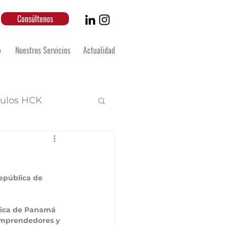
Consúltenos
o
Nuestros Servicios
Actualidad
culos HCK
epública de 
blica de Panamá 
emprendedores y 