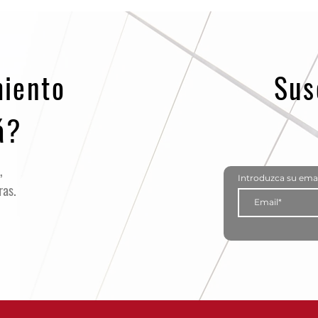
Registro Único de Contribuyente
miento
Sus
á?
,
Introduzca su emai
ras.