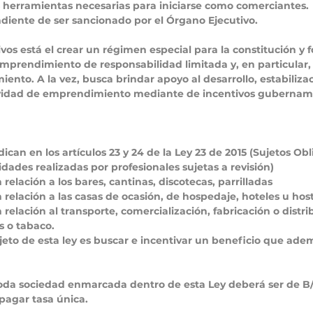
as herramientas necesarias para iniciarse como comerciantes.
diente de ser sancionado por el Órgano Ejecutivo. 
ivos está el crear un régimen especial para la constitución y 
mprendimiento de responsabilidad limitada y, en particular,
ento. A la vez, busca brindar apoyo al desarrollo, estabilizac
ividad de emprendimiento mediante de incentivos gubername
ican en los artículos 23 y 24 de la Ley 23 de 2015 (Sujetos Ob
idades realizadas por profesionales sujetas a revisión)
elación a los bares, cantinas, discotecas, parrilladas
relación a las casas de ocasión, de hospedaje, hoteles u hos
relación al transporte, comercialización, fabricación o distri
s o tabaco.
to de esta ley es buscar e incentivar un beneficio que adem
toda sociedad enmarcada dentro de esta Ley deberá ser de B/.
agar tasa única. 